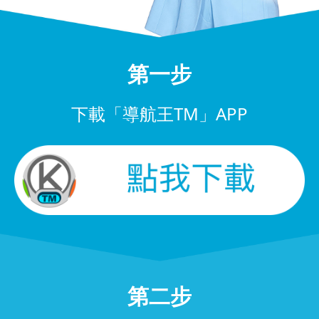
第一步
下載「導航王TM」APP
第二步